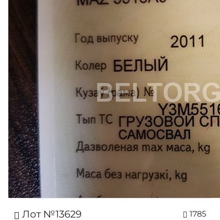
Лот №13629
1785