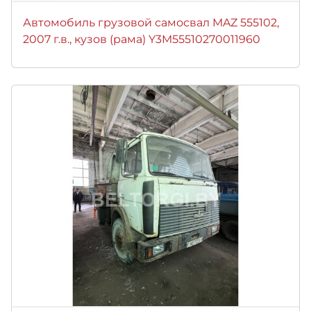
Автомобиль грузовой самосвал MAZ 555102,
2007 г.в., кузов (рама) Y3M55510270011960