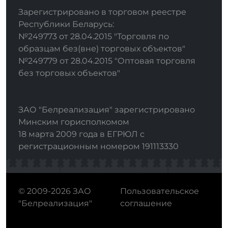
Зарегистрировано в торговом реестре
Республики Беларусь:
№249773 от 28.04.2015 "Торговля по
образцам без(вне) торговых объектов"
№249779 от 28.04.2015 "Оптовая торговля
без торговых объектов"
ЗАО "Белреализация" зарегистрировано
Минским горисполкомом
18 марта 2009 года в ЕГРЮЛ с
регистрационным номером 191113330
© 2009-2026 ЗАО
Пользовательское
"Белреализация"
соглашение