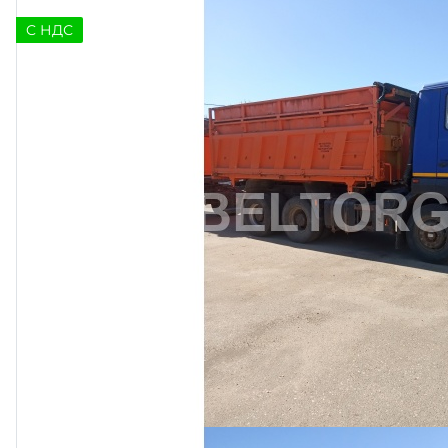
C НДС