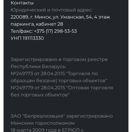
Контакты
Юридический и почтовый адрес:
220089, г. Минск, ул. Уманская, 54, 4 этаж
паркинга, кабинет 28
Тел/факс: +375 (17) 298-53-53
УНП 191113330
Зарегистрировано в торговом реестре
Республики Беларусь:
№249773 от 28.04.2015 "Торговля по
образцам без(вне) торговых объектов"
№249779 от 28.04.2015 "Оптовая торговля
без торговых объектов"
ЗАО "Белреализация" зарегистрировано
Минским горисполкомом
18 марта 2009 года в ЕГРЮЛ с