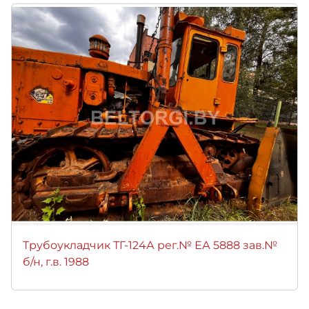
Трубоукладчик ТГ-124А рег.№ ЕА 5888 зав.№
б/н, г.в. 1988