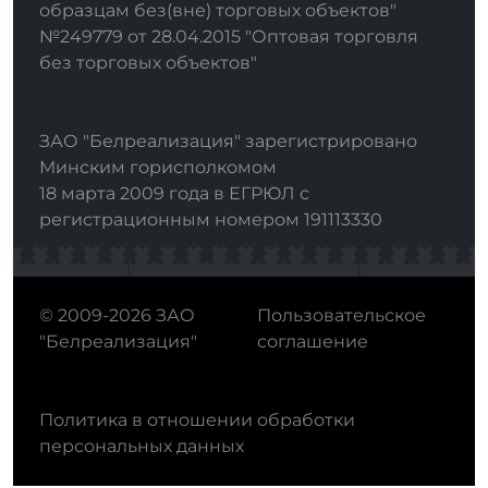
образцам без(вне) торговых объектов"
№249779 от 28.04.2015 "Оптовая торговля
без торговых объектов"
ЗАО "Белреализация" зарегистрировано
Минским горисполкомом
18 марта 2009 года в ЕГРЮЛ с
регистрационным номером 191113330
© 2009-2026 ЗАО
Пользовательское
"Белреализация"
соглашение
Политика в отношении обработки
персональных данных