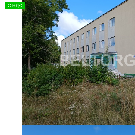
C НДС