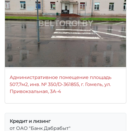
Административное помещение площадь
507,7м2, инв. № 350/D-361855, г. Гомель, ул.
Привокзальная, 3А-4
Кредит и лизинг
от ОАО "Банк Дабрабыт"