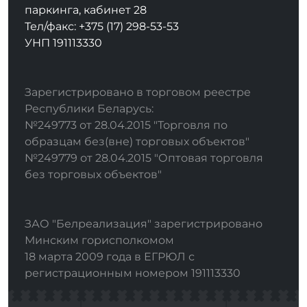
паркинга, кабинет 28
Тел/факс: +375 (17) 298-53-53
УНП 191113330
Зарегистрировано в торговом реестре
Республики Беларусь:
№249773 от 28.04.2015 "Торговля по
образцам без(вне) торговых объектов"
№249779 от 28.04.2015 "Оптовая торговля
без торговых объектов"
ЗАО "Белреализация" зарегистрировано
Минским горисполкомом
18 марта 2009 года в ЕГРЮЛ с
регистрационным номером 191113330