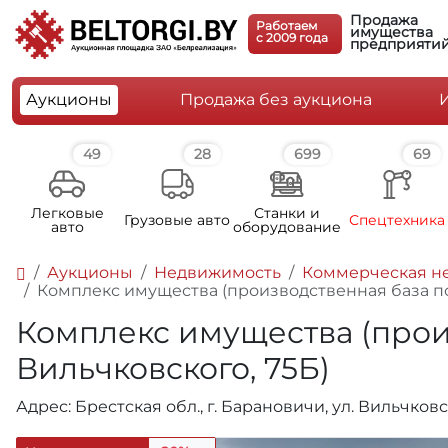
Продажа
Работаем
имущества
c 2009 года
предприяти
Аукционы
Продажа без аукциона
49
28
699
69
Легковые
Станки и
Грузовые авто
Спецтехника
авто
оборудование
Аукционы
Недвижимость
Коммерческая н
Комплекс имущества (производственная база по а
Комплекс имущества (произ
Вильчковского, 75Б)
Адрес: Брестская обл., г. Барановичи, ул. Вильчков