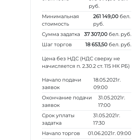
руб.
Минимальная
261 149,00
бел.
стоимость
руб.
Сумма задатка
37 307,00
бел. руб.
Шаг торгов
18 653,50
бел. руб.
Цена без НДС (НДС сверху не
начисляется п. 2.30.2 ст. 115 НК РБ)
Начало подачи
18.05.2021г.
заявок
09:00
Окончание подачи
31.05.2021г.
заявок
17:00
Срок уплаты
31.05.2021г.
задатка
17:30
Начало торгов
01.06.2021г. 09:00