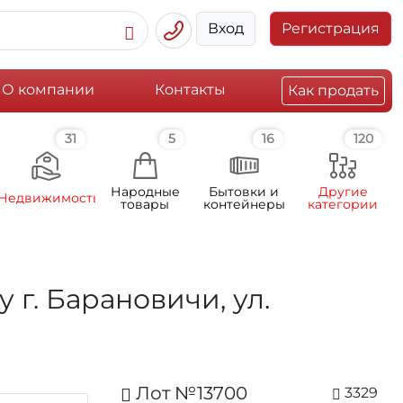
Вход
Регистрация
О компании
Контакты
Как продать
31
5
16
120
Народные
Бытовки и
Другие
Недвижимость
товары
контейнеры
категории
г. Барановичи, ул.
Лот №13700
3329