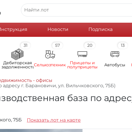
й
Инструкция
Новости
Подписка
31
57
20
13
Дебиторская
Прицепы и
Сельхозтехника
Автобусы
задолженность
полуприцепы
едвижимость - офисы
дресу г. Барановичи, ул. Вильчковского, 75Б)
водственная база по адресу 
ского, 75Б
Показать лот на карте