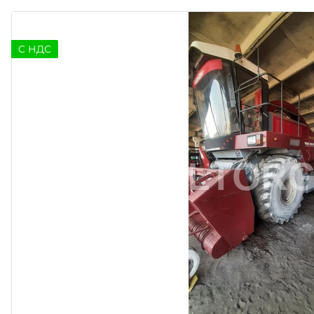
C НДС