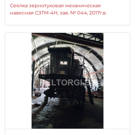
Сеялка зернотуковая механическая
навесная СЗТМ-4Н, зав. № 044, 2017г.в.