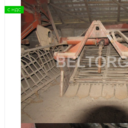
C НДС