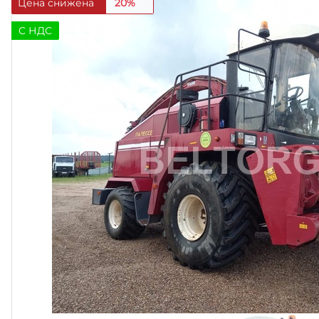
Цена снижена
20%
C НДС