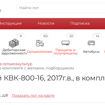
й
Инструкция
Новости
Подписка
9
60
20
14
Дебиторская
Прицепы и
Сельхозтехника
Автобусы
задолженность
полуприцепы
а сельхозкультур
 в комплекте с жатками, подборщиком
К-800-16, 2017г.в., в компл
, д.8
Показать лот на карте