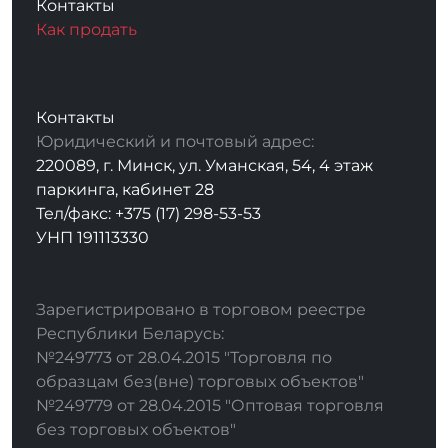
Контакты
Как продать
Контакты
Юридический и почтовый адрес:
220089, г. Минск, ул. Уманская, 54, 4 этаж
паркинга, кабинет 28
Тел/факс: +375 (17) 298-53-53
УНП 191113330
Зарегистрировано в торговом реестре
Республики Беларусь:
№249773 от 28.04.2015 "Торговля по
образцам без(вне) торговых объектов"
№249779 от 28.04.2015 "Оптовая торговля
без торговых объектов"