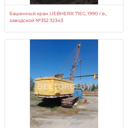
Башенный кран LIEBHERR 71EC, 1990 г.в.,
заводской №352 32343