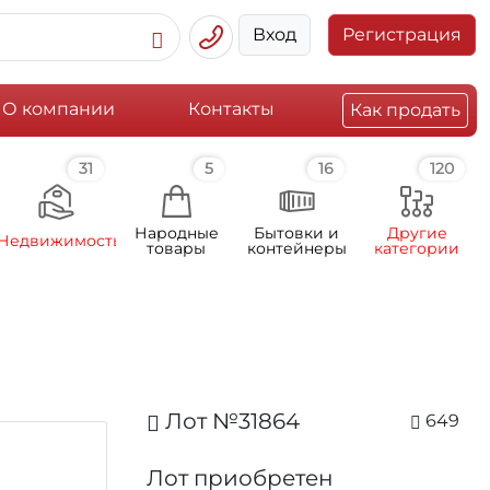
Вход
Регистрация
О компании
Контакты
Как продать
31
5
16
120
Народные
Бытовки и
Другие
Недвижимость
товары
контейнеры
категории
Лот №31864
649
Лот приобретен