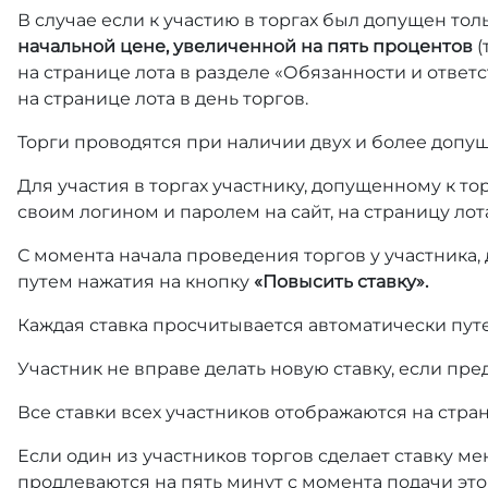
В случае если к участию в торгах был допущен тол
начальной цене, увеличенной на пять процентов
(
на странице лота в разделе «Обязанности и отве
на странице лота в день торгов.
Торги проводятся при наличии двух и более допущ
Для участия в торгах участнику, допущенному к т
своим логином и паролем на сайт, на страницу лот
С момента начала проведения торгов у участника,
путем нажатия на кнопку
«Повысить ставку».
Каждая ставка просчитывается автоматически пут
Участник не вправе делать новую ставку, если пре
Все ставки всех участников отображаются на стра
Если один из участников торгов сделает ставку ме
продлеваются на пять минут с момента подачи это