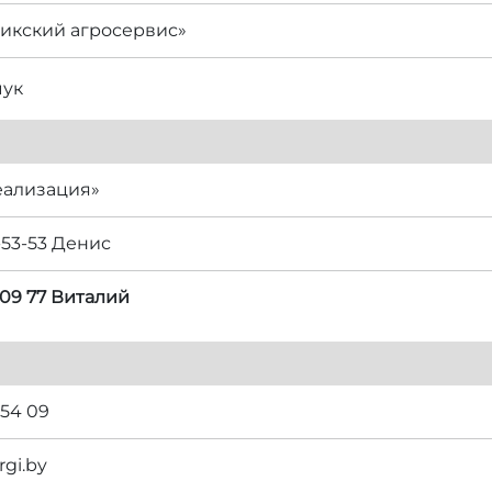
икский агросервис»
чук
еализация»
-53-53 Денис
 09 77 Виталий
 54 09
rgi.by