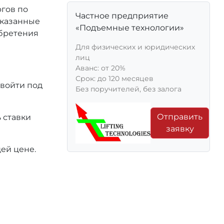
ргов по
Частное предприятие
 указанные
«Подъемные технологии»
обретения
Для физических и юридических
лиц
Aванс: от 20%
Срок: до 120 месяцев
 войти под
Без поручителей, без залога
Отправить
 ставки
заявку
ей цене.