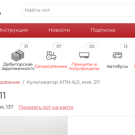
й
Инструкция
Новости
Подписка
31
57
20
13
Дебиторская
Прицепы и
Сельхозтехника
Автобусы
задолженность
полуприцепы
дование
Культиватор КПН-6,0, инв. 211
11
я, 137
Показать лот на карте