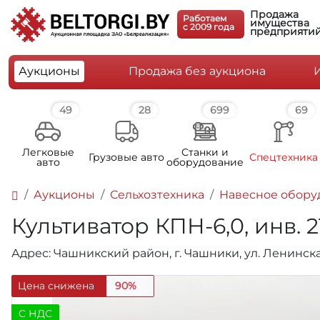
Продажа
Работаем
имущества
c 2009 года
предприяти
Аукционы
Продажа без аукциона
49
28
699
69
Легковые
Станки и
Грузовые авто
Спецтехника
авто
оборудование
Аукционы
Сельхозтехника
Навесное обору
Культиватор КПН-6,0, инв. 2
Адрес: Чашникский район, г. Чашники, ул. Ленинска
Цена снижена
90%
C НДС