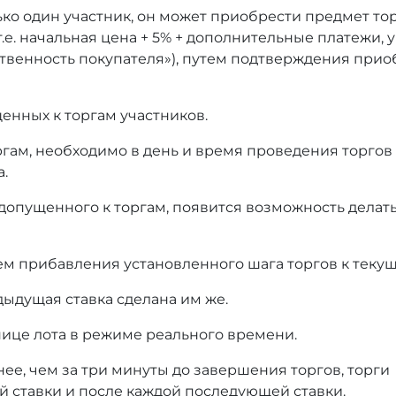
ько один участник, он может приобрести предмет то
т.е. начальная цена + 5% + дополнительные платежи,
тственность покупателя»), путем подтверждения при
енных к торгам участников.
оргам, необходимо в день и время проведения торгов
а.
 допущенного к торгам, появится возможность делать
ем прибавления установленного шага торгов к текущ
дыдущая ставка сделана им же.
нице лота в режиме реального времени.
нее, чем за три минуты до завершения торгов, торги
й ставки и после каждой последующей ставки.