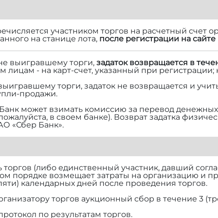
речисляется участником торгов на расчетный счет ор
нного на станице лота,
после регистрации на сайте 
 не выигравшему торги,
задаток возвращается в тече
м лицам - на карт-счет, указанный при регистрации;
 выигравшему торги, задаток не возвращается и учит
упли-продажи.
Банк может взимать комиссию за перевод денежных 
 пожалуйста, в своем банке). Возврат задатка физич
АО «Сбер Банк».
торгов (либо единственный участник, давший согласи
ом порядке возмещает затраты на организацию и п
(пяти) календарных дней после проведения торгов.
рганизатору торгов аукционный сбор в течение 3 (тр
протокол по результатам торгов.