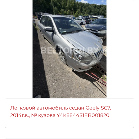
Легковой автомобиль седан Geely SC7,
2014г.в., № кузова Y4K8844S1EB001820