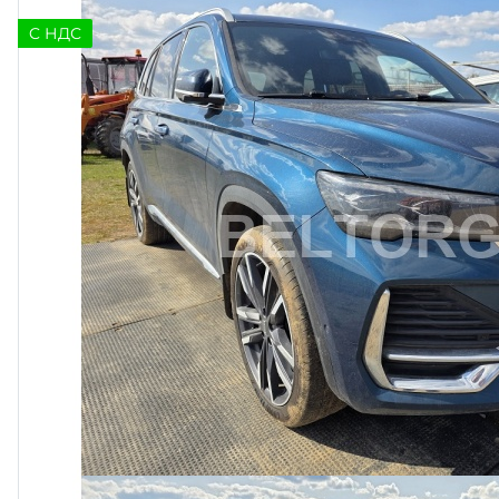
C НДС