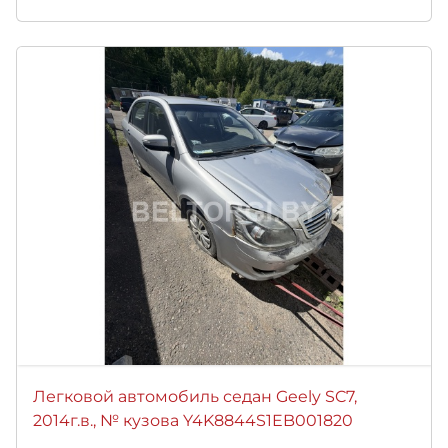
Легковой автомобиль седан Geely SC7,
2014г.в., № кузова Y4K8844S1EB001820