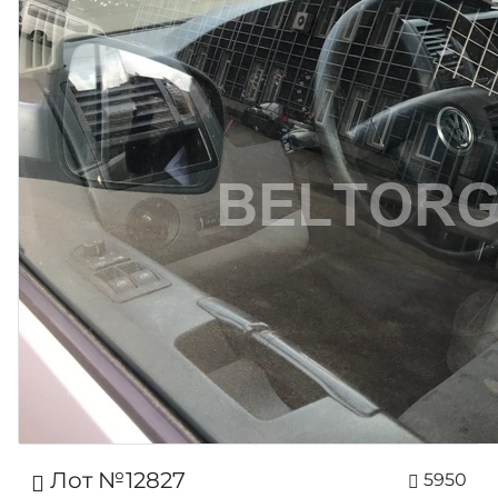
Лот №12827
5950