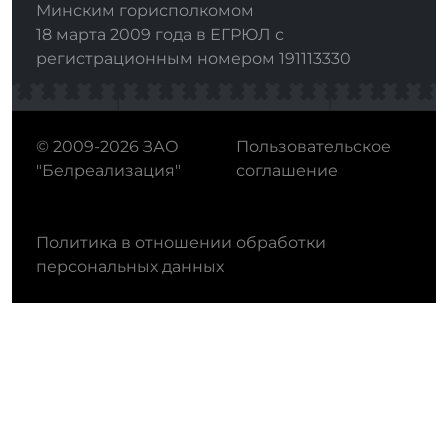
Минским горисполкомом
18 марта 2009 года в ЕГРЮЛ с
регистрационным номером 191113330
© 2009-2026 ЗАО
Пользовательское
"Белреализация"
соглашение
Политика в отношении обработки
персональных данных