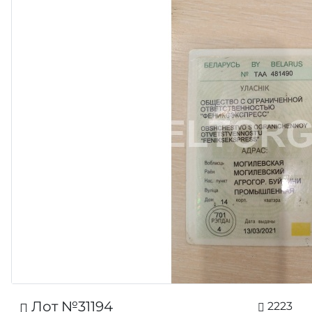
Лот №31194
2223