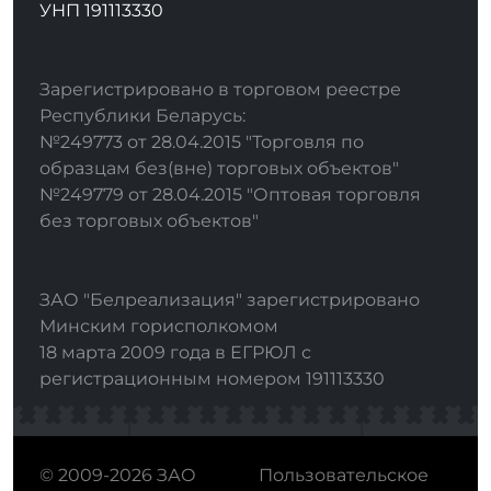
УНП 191113330
Зарегистрировано в торговом реестре
Республики Беларусь:
№249773 от 28.04.2015 "Торговля по
образцам без(вне) торговых объектов"
№249779 от 28.04.2015 "Оптовая торговля
без торговых объектов"
ЗАО "Белреализация" зарегистрировано
Минским горисполкомом
18 марта 2009 года в ЕГРЮЛ с
регистрационным номером 191113330
© 2009-2026 ЗАО
Пользовательское