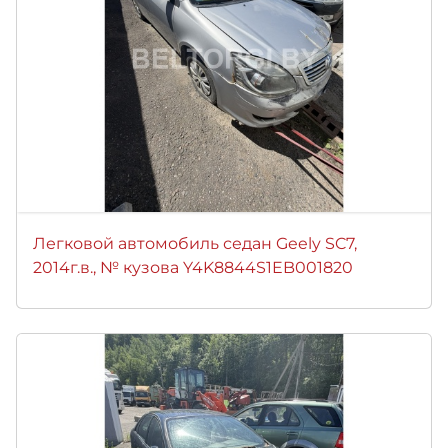
Легковой автомобиль седан Geely SC7,
2014г.в., № кузова Y4K8844S1EB001820