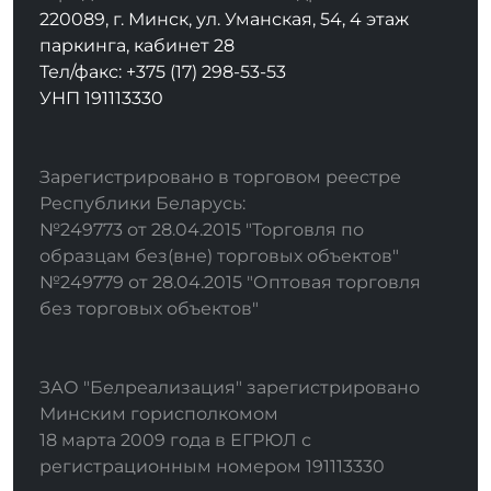
220089, г. Минск, ул. Уманская, 54, 4 этаж
паркинга, кабинет 28
Тел/факс: +375 (17) 298-53-53
УНП 191113330
Зарегистрировано в торговом реестре
Республики Беларусь:
№249773 от 28.04.2015 "Торговля по
образцам без(вне) торговых объектов"
№249779 от 28.04.2015 "Оптовая торговля
без торговых объектов"
ЗАО "Белреализация" зарегистрировано
Минским горисполкомом
18 марта 2009 года в ЕГРЮЛ с
регистрационным номером 191113330