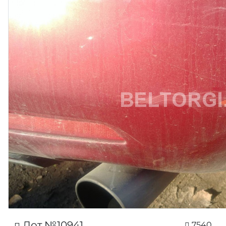
Лот №10941
7540