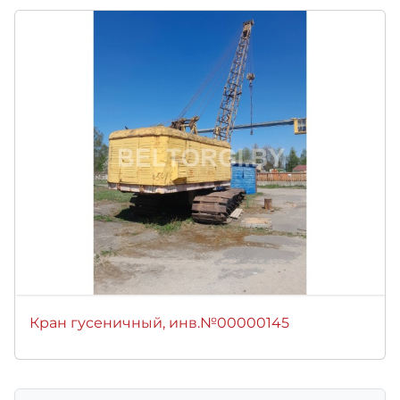
Кран гусеничный, инв.№00000145