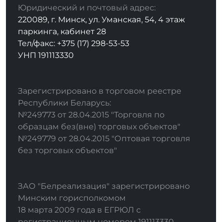
Юридический и почтовый адрес:
220089, г. Минск, ул. Уманская, 54, 4 этаж
паркинга, кабинет 28
Тел/факс: +375 (17) 298-53-53
УНП 191113330
Зарегистрировано в торговом реестре
Республики Беларусь:
№249773 от 28.04.2015 "Торговля по
образцам без(вне) торговых объектов"
№249779 от 28.04.2015 "Оптовая торговля
без торговых объектов"
ЗАО "Белреализация" зарегистрировано
Минским горисполкомом
18 марта 2009 года в ЕГРЮЛ с
регистрационным номером 191113330