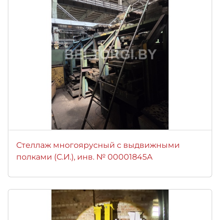
Стеллаж многоярусный с выдвижными
полками (С.И.), инв. № 00001845А