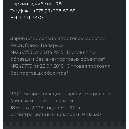
паркинга, кабинет 28
Тел/факс: +375 (17) 298-53-53
УНП 191113330
Зарегистрировано в торговом реестре
Республики Беларусь:
№249773 от 28.04.2015 "Торговля по
образцам без(вне) торговых объектов"
№249779 от 28.04.2015 "Оптовая торговля
без торговых объектов"
ЗАО "Белреализация" зарегистрировано
Минским горисполкомом
18 марта 2009 года в ЕГРЮЛ с
регистрационным номером 191113330