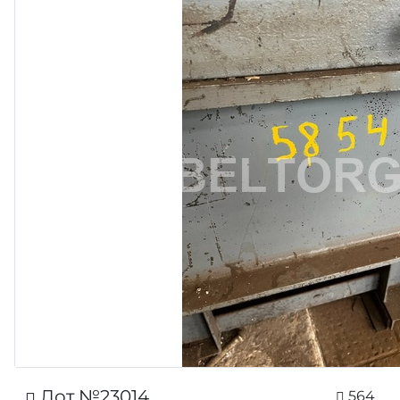
Лот №23014
564