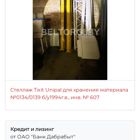
Стеллаж Tixit Unipal для хранения материала
№0134/0139 б/у1994г.в., инв. № 607
Кредит и лизинг
от ОАО "Банк Дабрабыт"