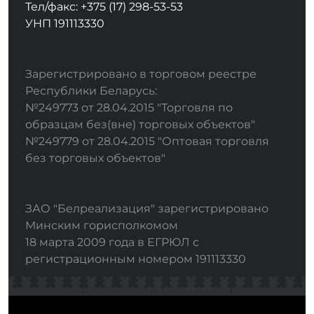
Тел/факс: +375 (17) 298-53-53
УНП 191113330
Зарегистрировано в торговом реестре
Республики Беларусь:
№249773 от 28.04.2015 "Торговля по
образцам без(вне) торговых объектов"
№249779 от 28.04.2015 "Оптовая торговля
без торговых объектов"
ЗАО "Белреализация" зарегистрировано
Минским горисполкомом
18 марта 2009 года в ЕГРЮЛ с
регистрационным номером 191113330