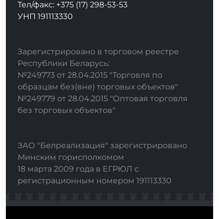
Тел/факс: +375 (17) 298-53-53
УНП 191113330
Зарегистрировано в торговом реестре
Республики Беларусь:
№249773 от 28.04.2015 "Торговля по
образцам без(вне) торговых объектов"
№249779 от 28.04.2015 "Оптовая торговля
без торговых объектов"
ЗАО "Белреализация" зарегистрировано
Минским горисполкомом
18 марта 2009 года в ЕГРЮЛ с
регистрационным номером 191113330