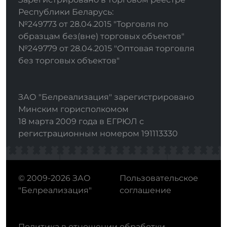
Республики Беларусь:
№249773 от 28.04.2015 "Торговля по
образцам без(вне) торговых объектов"
№249779 от 28.04.2015 "Оптовая торговля
без торговых объектов"
ЗАО "Белреализация" зарегистрировано
Минским горисполкомом
18 марта 2009 года в ЕГРЮЛ с
регистрационным номером 191113330
© 2009-2026 ЗАО
Пользовательское
"Белреализация"
соглашение
Политика в отношении обработки