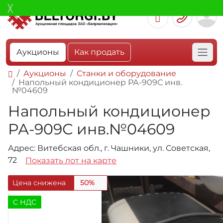
Аукционы
Как продать
Аукционы
Станки и оборудование
Напольный кондиционер РА-909С инв.
№04609
Напольный кондиционер
РА-909С инв.№04609
Адрес: Витебская обл., г. Чашники, ул. Советская,
72
Показать лот на карте
Цена снижена
50%
C НДС