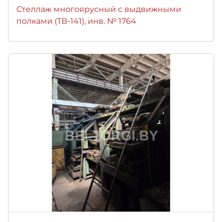
Стеллаж многоярусный с выдвижными
полками (ТВ-141), инв. № 1764