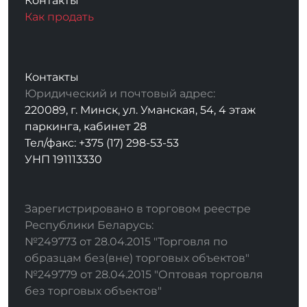
Контакты
Как продать
Контакты
Юридический и почтовый адрес:
220089, г. Минск, ул. Уманская, 54, 4 этаж
паркинга, кабинет 28
Тел/факс: +375 (17) 298-53-53
УНП 191113330
Зарегистрировано в торговом реестре
Республики Беларусь:
№249773 от 28.04.2015 "Торговля по
образцам без(вне) торговых объектов"
№249779 от 28.04.2015 "Оптовая торговля
без торговых объектов"