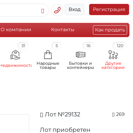
Вход
Регистрация
О компании
Контакты
Как продать
31
5
16
120
Народные
Бытовки и
Другие
Недвижимость
товары
контейнеры
категории
Лот №29132
269
Лот приобретен