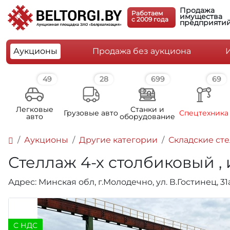
Продажа
Работаем
имущества
c 2009 года
предприяти
Аукционы
Продажа без аукциона
49
28
699
69
Легковые
Станки и
Грузовые авто
Спецтехника
авто
оборудование
Аукционы
Другие категории
Складские ст
Стеллаж 4-х столбиковый ,
Адрес: Минская обл, г.Молодечно, ул. В.Гостинец, 3
C НДС