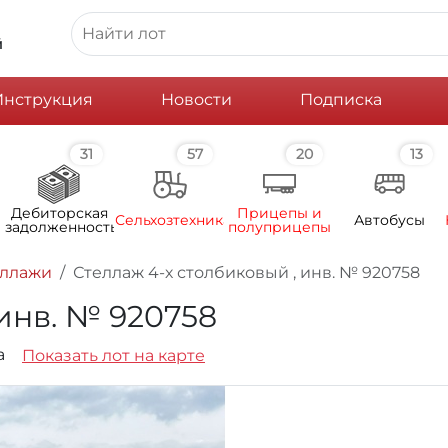
й
Инструкция
Новости
Подписка
31
57
20
13
Дебиторская
Прицепы и
Сельхозтехника
Автобусы
задолженность
полуприцепы
еллажи
Стеллаж 4-х столбиковый , инв. № 920758
 инв. № 920758
1а
Показать лот на карте