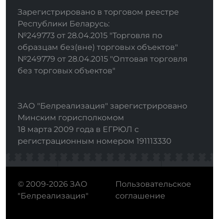
Зарегистрировано в торговом реестре
Республики Беларусь:
№249773 от 28.04.2015 "Торговля по
образцам без(вне) торговых объектов"
№249779 от 28.04.2015 "Оптовая торговля
без торговых объектов"
ЗАО "Белреализация" зарегистрировано
Минским горисполкомом
18 марта 2009 года в ЕГРЮЛ с
регистрационным номером 191113330
© 2009-2026 ЗАО
Пользовательское
"Белреализация"
соглашение