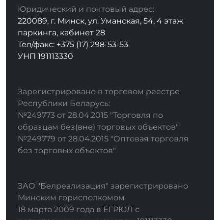
Юридический и почтовый адрес:
220089, г. Минск, ул. Уманская, 54, 4 этаж
паркинга, кабинет 28
Тел/факс: +375 (17) 298-53-53
УНП 191113330
Зарегистрировано в торговом реестре
Республики Беларусь:
№249773 от 28.04.2015 "Торговля по
образцам без(вне) торговых объектов"
№249779 от 28.04.2015 "Оптовая торговля
без торговых объектов"
ЗАО "Белреализация" зарегистрировано
Минским горисполкомом
18 марта 2009 года в ЕГРЮЛ с