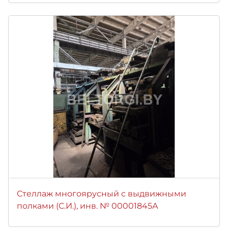
Стеллаж многоярусный с выдвижными
полками (С.И.), инв. № 00001845А