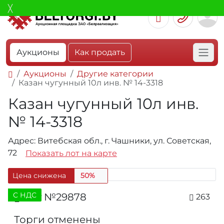
Аукционы
Как продать
Аукционы
Другие категории
Казан чугунный 10л инв. № 14-3318
Казан чугунный 10л инв.
№ 14-3318
Адрес: Витебская обл., г. Чашники, ул. Советская,
72
Показать лот на карте
Цена снижена
50%
C НДС
Лот №29878
263
Торги отменены