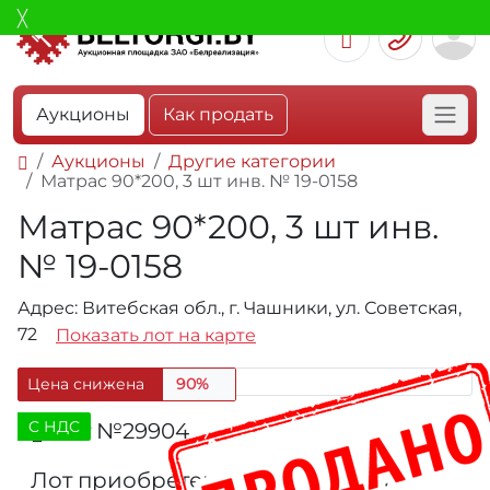
Аукционы
Как продать
Аукционы
Другие категории
Матрас 90*200, 3 шт инв. № 19-0158
Матрас 90*200, 3 шт инв.
№ 19-0158
Адрес: Витебская обл., г. Чашники, ул. Советская,
72
Показать лот на карте
Цена снижена
90%
C НДС
Лот №29904
236
Лот приобретен единственным