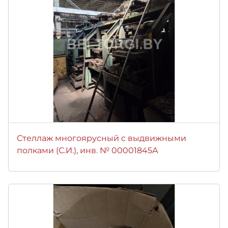
Стеллаж многоярусный с выдвижными
полками (С.И.), инв. № 00001845А