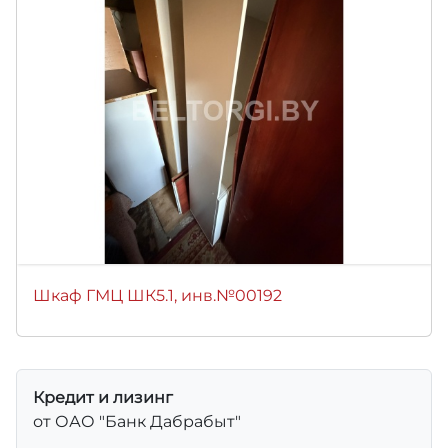
Шкаф ГМЦ ШК5.1, инв.№00192
Кредит и лизинг
от ОАО "Банк Дабрабыт"