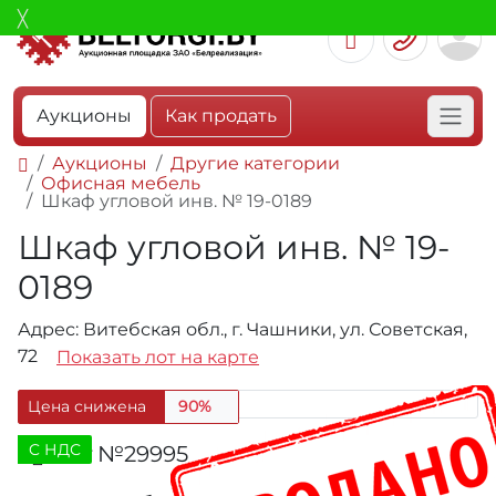
Аукционы
Как продать
Аукционы
Другие категории
Офисная мебель
Шкаф угловой инв. № 19-0189
Шкаф угловой инв. № 19-
0189
Адрес: Витебская обл., г. Чашники, ул. Советская,
72
Показать лот на карте
Цена снижена
90%
C НДС
Лот №29995
294