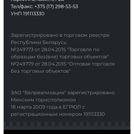
Тел/факс: +375 (17) 298-53-53
УНП 191113330
Зарегистрировано в торговом реестре
Республики Беларусь:
№249773 от 28.04.2015 "Торговля по
образцам без(вне) торговых объектов"
№249779 от 28.04.2015 "Оптовая торговля
без торговых объектов"
ЗАО "Белреализация" зарегистрировано
Минским горисполкомом
18 марта 2009 года в ЕГРЮЛ с
регистрационным номером 191113330