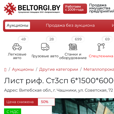
Продажа
Работаем
имущества
c 2009 года
предприяти
Аукционы
Продажа без аукциона
49
28
699
69
Легковые
Станки и
Грузовые авто
Спецтехника
авто
оборудование
Аукционы
Другие категории
Металлопрока
Лист риф. Ст3сп 6*1500*600
Адрес: Витебская обл., г. Чашники, ул. Советская, 72
Цена снижена
50%
C НДС