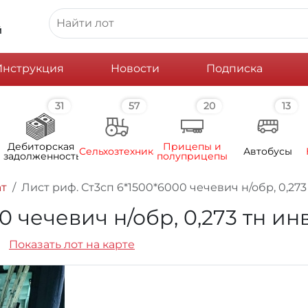
й
Инструкция
Новости
Подписка
31
57
20
13
Дебиторская
Прицепы и
Сельхозтехника
Автобусы
задолженность
полуприцепы
т
Лист риф. Ст3сп 6*1500*6000 чечевич н/обр, 0,273
0 чечевич н/обр, 0,273 тн ин
Показать лот на карте