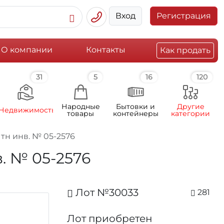
Вход
Регистрация
О компании
Контакты
Как продать
31
5
16
120
Народные
Бытовки и
Другие
Недвижимость
товары
контейнеры
категории
 тн инв. № 05-2576
в. № 05-2576
Лот №30033
281
Лот приобретен