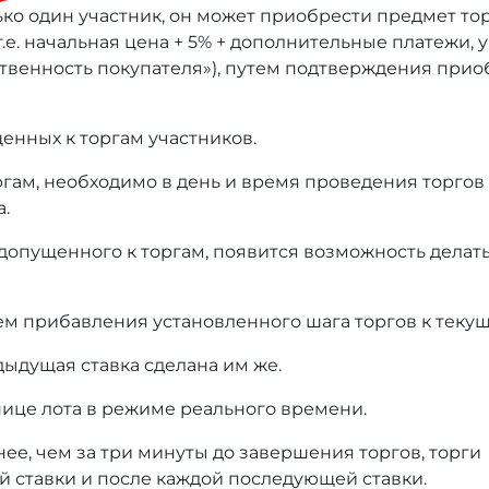
ько один участник, он может приобрести предмет то
т.е. начальная цена + 5% + дополнительные платежи,
тственность покупателя»), путем подтверждения при
енных к торгам участников.
оргам, необходимо в день и время проведения торгов
а.
 допущенного к торгам, появится возможность делать
ем прибавления установленного шага торгов к текущ
дыдущая ставка сделана им же.
нице лота в режиме реального времени.
нее, чем за три минуты до завершения торгов, торги
й ставки и после каждой последующей ставки.