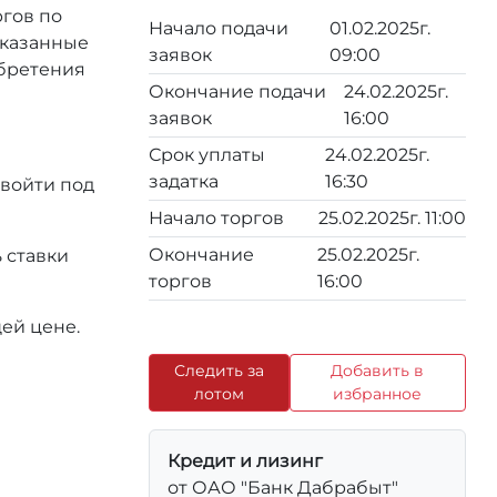
ргов по
Начало подачи
01.02.2025г.
 указанные
заявок
09:00
обретения
Окончание подачи
24.02.2025г.
заявок
16:00
Срок уплаты
24.02.2025г.
задатка
16:30
 войти под
Начало торгов
25.02.2025г. 11:00
Окончание
25.02.2025г.
 ставки
торгов
16:00
ей цене.
Следить за
Добавить в
лотом
избранное
Кредит и лизинг
от ОАО "Банк Дабрабыт"