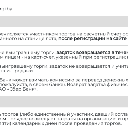
rgi.by
речисляется участником торгов на расчетный счет ор
нного на станице лота,
после регистрации на сайте 
 не выигравшему торги,
задаток возвращается в тече
м лицам - на карт-счет, указанный при регистрации;
 выигравшему торги, задаток не возвращается и учит
упли-продажи.
Банк может взимать комиссию за перевод денежных 
 пожалуйста, в своем банке). Возврат задатка физич
АО «Сбер Банк».
торгов (либо единственный участник, давший согласи
ом порядке возмещает затраты на организацию и п
(пяти) календарных дней после проведения торгов.