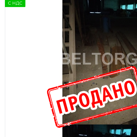
C НДС