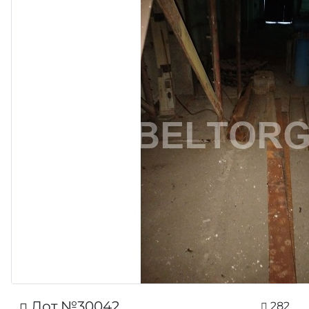
Лот №30042
282