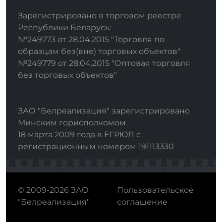
Зарегистрировано в торговом реестре
Республики Беларусь:
№249773 от 28.04.2015 "Торговля по
образцам без(вне) торговых объектов"
№249779 от 28.04.2015 "Оптовая торговля
без торговых объектов"
ЗАО "Белреализация" зарегистрировано
Минским горисполкомом
18 марта 2009 года в ЕГРЮЛ с
регистрационным номером 191113330
© 2009-2026 ЗАО
Пользовательское
"Белреализация"
соглашение