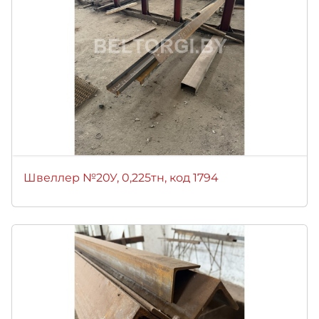
Швеллер №20У, 0,225тн, код 1794