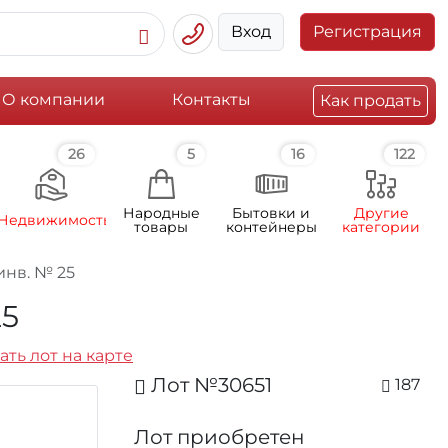
Вход
Регистрация
О компании
Контакты
Как продать
26
5
16
122
Народные
Бытовки и
Другие
Недвижимость
товары
контейнеры
категории
инв. № 25
25
ать лот на карте
Лот №30651
187
Лот приобретен