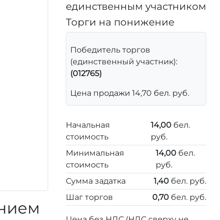
единственным участником
Торги на понижение
Победитель торгов
(единственный участник):
(012765)
Цена продажи 14,70 бел. руб.
Начальная
14,00
бел.
стоимость
руб.
Минимальная
14,00
бел.
стоимость
руб.
Сумма задатка
1,40
бел. руб.
Шаг торгов
0,70
бел. руб.
ением
Цена без НДС (НДС сверху не