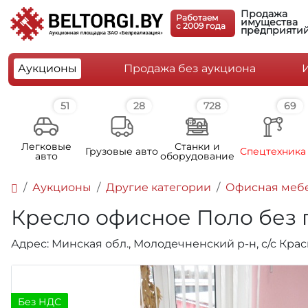
Продажа
Работаем
имущества
c 2009 года
предприяти
Аукционы
Продажа без аукциона
51
28
728
69
Легковые
Станки и
Грузовые авто
Спецтехника
авто
оборудование
Аукционы
Другие категории
Офисная меб
Кресло офисное Поло без п
Адрес: Минская обл., Молодечненский р-н, с/с Красне
Без НДС