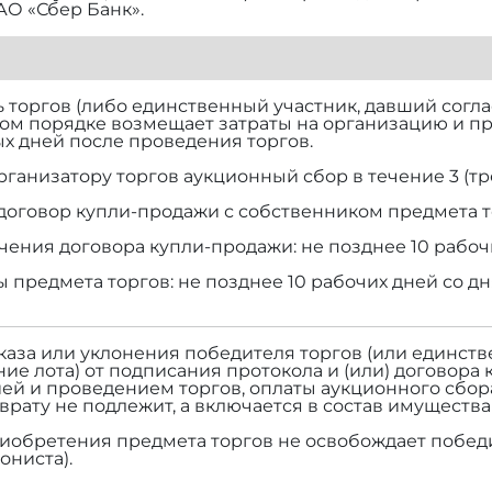
АО «Сбер Банк».
торгов (либо единственный участник, давший согласи
ом порядке возмещает затраты на организацию и п
х дней после проведения торгов.
рганизатору торгов аукционный сбор в течение 3 (тр
договор купли-продажи с собственником предмета т
чения договора купли-продажи: не позднее 10 рабоч
ы предмета торгов: не позднее 10 рабочих дней со д
тказа или уклонения победителя торгов (или единств
ие лота) от подписания протокола и (или) договора 
ей и проведением торгов, оплаты аукционного сбор
зврату не подлежит, а включается в состав имуществ
риобретения предмета торгов не освобождает победи
ониста).