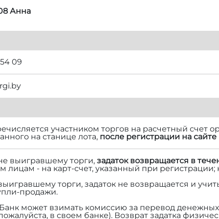
08 Анна
 54 09
rgi.by
речисляется участником торгов на расчетный счет ор
нного на станице лота,
после регистрации на сайте 
 не выигравшему торги,
задаток возвращается в тече
м лицам - на карт-счет, указанный при регистрации;
 выигравшему торги, задаток не возвращается и учит
упли-продажи.
Банк может взимать комиссию за перевод денежных 
 пожалуйста, в своем банке). Возврат задатка физич