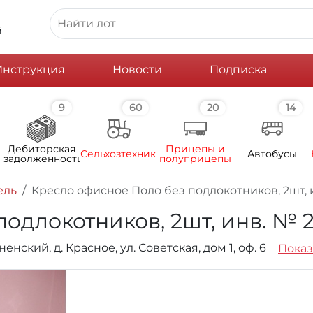
й
Инструкция
Новости
Подписка
9
60
20
14
Дебиторская
Прицепы и
Сельхозтехника
Автобусы
задолженность
полуприцепы
ель
Кресло офисное Поло без подлокотников, 2шт, 
одлокотников, 2шт, инв. № 
нский, д. Красное, ул. Советская, дом 1, оф. 6
Показ