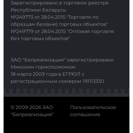
Зарегистрировано в торговом реестре
Республики Беларусь:
№249773 от 28.04.2015 "Торговля по
образцам без(вне) торговых объектов"
№249779 от 28.04.2015 "Оптовая торговля
без торговых объектов"
ЗАО "Белреализация" зарегистрировано
Минским горисполкомом
18 марта 2009 года в ЕГРЮЛ с
регистрационным номером 191113330
© 2009-2026 ЗАО
Пользовательское
"Белреализация"
соглашение