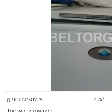
Лот №30725
754
Торги состоялись