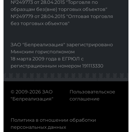
№249773 от 28.04.2015 "Торговля по
образцам без(вне) торговых объектов"
№249779 от 28.04.2015 "Оптовая торговля
без торговых объектов"
ЗАО "Белреализация" зарегистрировано
Минским горисполкомом
18 марта 2009 года в ЕГРЮЛ с
регистрационным номером 191113330
© 2009-2026 ЗАО
Пользовательское
"Белреализация"
соглашение
Политика в отношении обработки
персональных данных