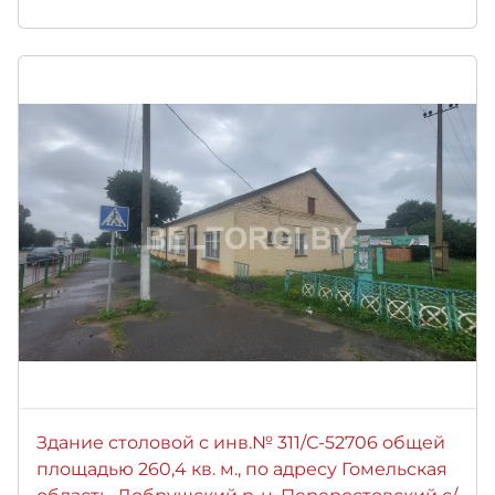
Здание столовой с инв.№ 311/С-52706 общей
площадью 260,4 кв. м., по адресу Гомельская