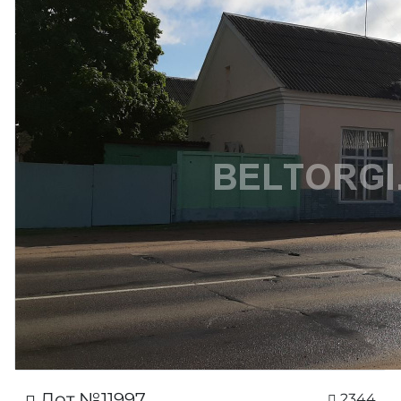
Лот №11997
2344