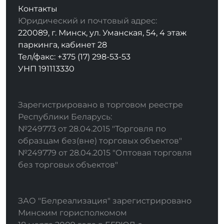
Контакты
Юридический и почтовый адрес:
220089, г. Минск, ул. Уманская, 54, 4 этаж
паркинга, кабинет 28
Тел/факс: +375 (17) 298-53-53
УНП 191113330
Зарегистрировано в торговом реестре
Республики Беларусь:
№249773 от 28.04.2015 "Торговля по
образцам без(вне) торговых объектов"
№249779 от 28.04.2015 "Оптовая торговля
без торговых объектов"
ЗАО "Белреализация" зарегистрировано
Минским горисполкомом