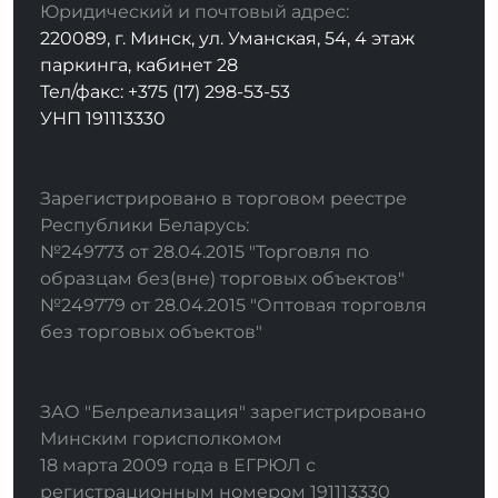
Юридический и почтовый адрес:
220089, г. Минск, ул. Уманская, 54, 4 этаж
паркинга, кабинет 28
Тел/факс: +375 (17) 298-53-53
УНП 191113330
Зарегистрировано в торговом реестре
Республики Беларусь:
№249773 от 28.04.2015 "Торговля по
образцам без(вне) торговых объектов"
№249779 от 28.04.2015 "Оптовая торговля
без торговых объектов"
ЗАО "Белреализация" зарегистрировано
Минским горисполкомом
18 марта 2009 года в ЕГРЮЛ с
регистрационным номером 191113330