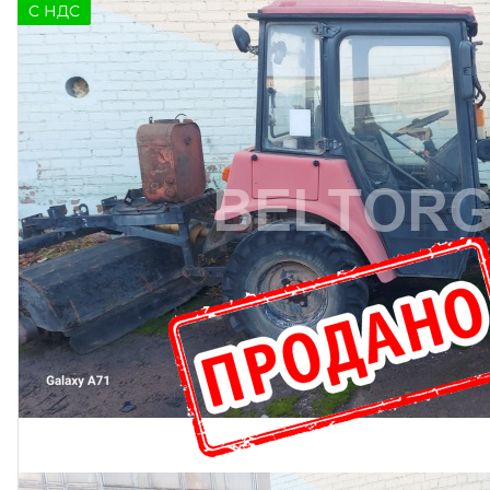
C НДС