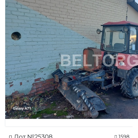
Лот №25308
1598