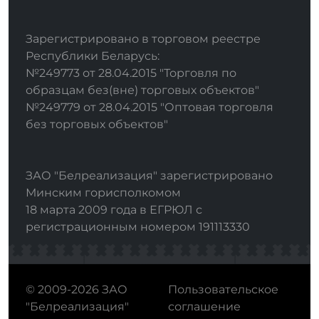
Зарегистрировано в торговом реестре
Республики Беларусь:
№249773 от 28.04.2015 "Торговля по
образцам без(вне) торговых объектов"
№249779 от 28.04.2015 "Оптовая торговля
без торговых объектов"
ЗАО "Белреализация" зарегистрировано
Минским горисполкомом
18 марта 2009 года в ЕГРЮЛ с
регистрационным номером 191113330
© 2009-2026 ЗАО
Пользовательское
"Белреализация"
соглашение