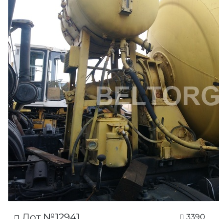
Лот №12941
3390