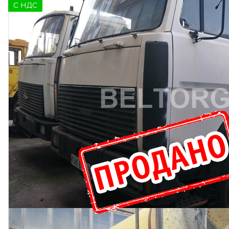
C НДС