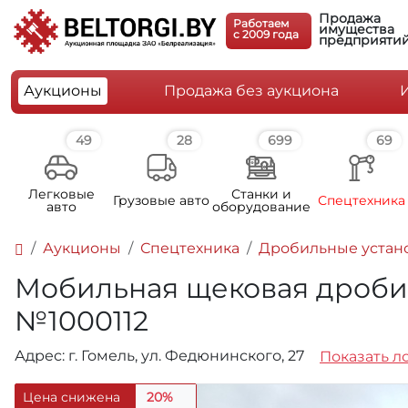
Продажа
Работаем
имущества
c 2009 года
предприяти
Аукционы
Продажа без аукциона
49
28
699
69
Легковые
Станки и
Грузовые авто
Спецтехника
авто
оборудование
Аукционы
Спецтехника
Дробильные устан
Мобильная щековая дробилка
№1000112
Адрес: г. Гомель, ул. Федюнинского, 27
Показать ло
Цена снижена
20%