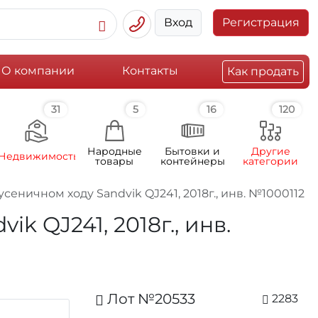
Вход
Регистрация
О компании
Контакты
Как продать
31
5
16
120
Народные
Бытовки и
Другие
Недвижимость
товары
контейнеры
категории
еничном ходу Sandvik QJ241, 2018г., инв. №1000112
 QJ241, 2018г., инв.
Лот №20533
2283