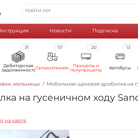
й
Инструкция
Новости
Подписка
31
57
20
13
Дебиторская
Прицепы и
Сельхозтехника
Автобусы
задолженность
полуприцепы
овки, мельницы
Мобильная щековая дробилка на гус
 на гусеничном ходу Sandvik
т на карте