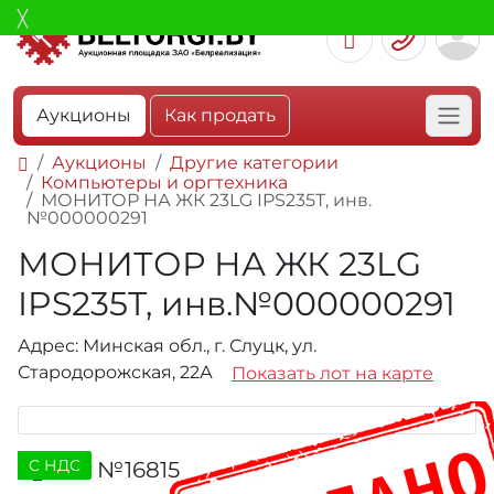
Аукционы
Как продать
Аукционы
Другие категории
Компьютеры и оргтехника
МОНИТОР НА ЖК 23LG IPS235T, инв.
№000000291
МОНИТОР НА ЖК 23LG
IPS235T, инв.№000000291
Адрес: Минская обл., г. Слуцк, ул.
Стародорожская, 22А
Показать лот на карте
C НДС
Лот №16815
341