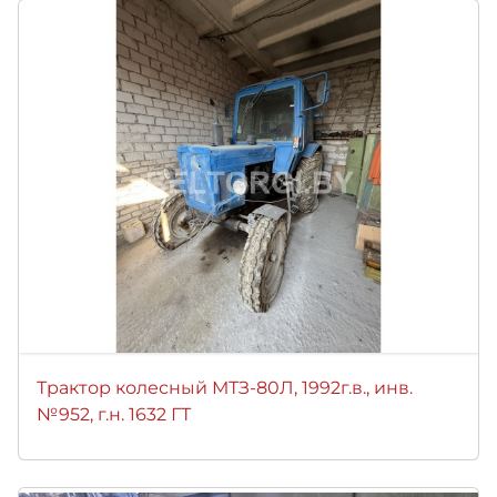
Трактор колесный МТЗ-80Л, 1992г.в., инв.
№952, г.н. 1632 ГТ