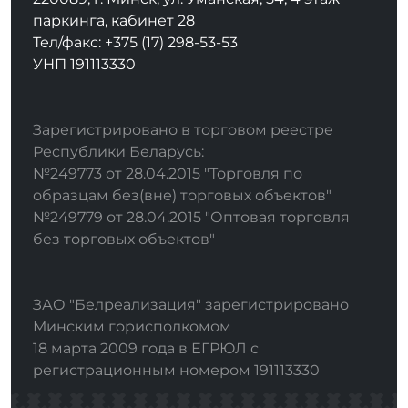
паркинга, кабинет 28
Тел/факс: +375 (17) 298-53-53
УНП 191113330
Зарегистрировано в торговом реестре
Республики Беларусь:
№249773 от 28.04.2015 "Торговля по
образцам без(вне) торговых объектов"
№249779 от 28.04.2015 "Оптовая торговля
без торговых объектов"
ЗАО "Белреализация" зарегистрировано
Минским горисполкомом
18 марта 2009 года в ЕГРЮЛ с
регистрационным номером 191113330