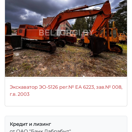
Экскаватор ЭО-5126 рег.№ ЕА 6223, зав.№ 008,
г.в. 2003
Кредит и лизинг
от ОАО "Банк Дабрабыт"