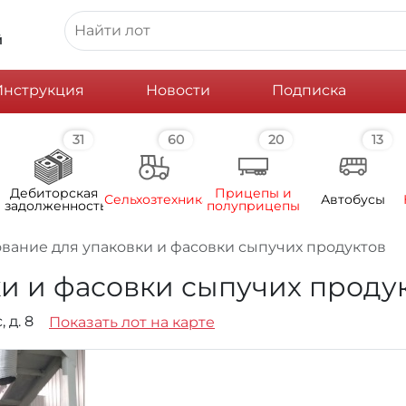
й
Инструкция
Новости
Подписка
31
60
20
13
Дебиторская
Прицепы и
Сельхозтехника
Автобусы
задолженность
полуприцепы
вание для упаковки и фасовки сыпучих продуктов
и и фасовки сыпучих проду
 д. 8
Показать лот на карте