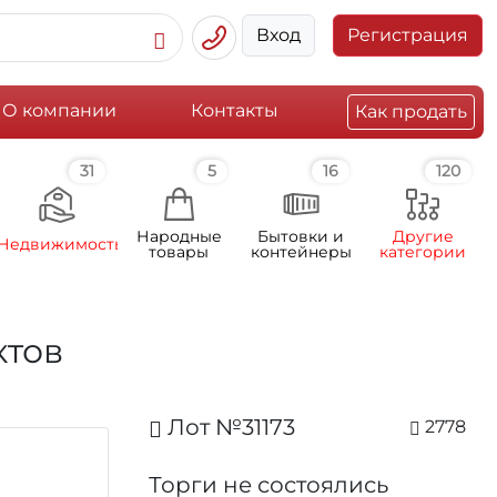
Вход
Регистрация
О компании
Контакты
Как продать
31
5
16
120
Народные
Бытовки и
Другие
Недвижимость
товары
контейнеры
категории
ктов
Лот №31173
2778
Торги не состоялись