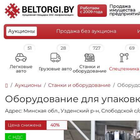
Продажа
Работаем
имущества
c 2009 года
предприяти
Аукционы
Продажа без аукциона
51
28
727
69
Легковые
Станки и
Грузовые авто
Спецтехника
авто
оборудование
Аукционы
Станки и оборудование
Оборудо
Оборудование для упаковк
Адрес: Минская обл., Узденский р-н, Слободской с/с,
Цена снижена
40%
C НДС