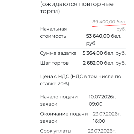
(ожидаются повторные
торги)
89 400,00 бел.
Начальная
руб.
стоимость
53 640,00
бел.
руб.
Сумма задатка
5 364,00
бел. руб.
Шаг торгов
2 682,00
бел. руб.
Цена с НДС (НДС в том числе по
ставке 20%)
Начало подачи
10.07.2026г.
заявок
09:00
Окончание подачи
23.07.2026г.
заявок
16:00
Срок уплаты
23.07.2026г.