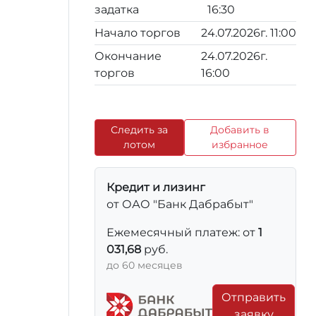
задатка
16:30
Начало торгов
24.07.2026г. 11:00
Окончание
24.07.2026г.
торгов
16:00
Следить за
Добавить в
лотом
избранное
Кредит и лизинг
от ОАО "Банк Дабрабыт"
Ежемесячный платеж: от
1
031,68
руб.
до 60 месяцев
Отправить
заявку