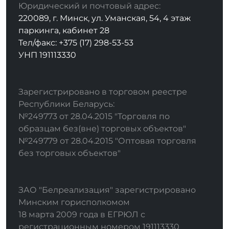
Юридический и почтовый адрес:
220089, г. Минск, ул. Уманская, 54, 4 этаж
паркинга, кабинет 28
Тел/факс: +375 (17) 298-53-53
УНП 191113330
Зарегистрировано в торговом реестре
Республики Беларусь:
№249773 от 28.04.2015 "Торговля по
образцам без(вне) торговых объектов"
№249779 от 28.04.2015 "Оптовая торговля
без торговых объектов"
ЗАО "Белреализация" зарегистрировано
Минским горисполкомом
18 марта 2009 года в ЕГРЮЛ с
регистрационным номером 191113330