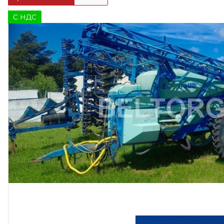
C НДС