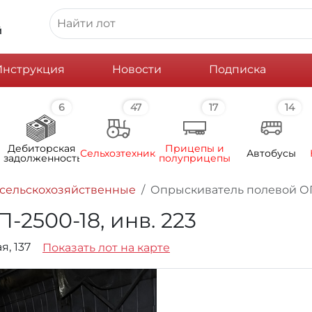
й
Инструкция
Новости
Подписка
6
47
17
14
Дебиторская
Прицепы и
Сельхозтехника
Автобусы
задолженность
полуприцепы
сельскохозяйственные
Опрыскиватель полевой ОП-
2500-18, инв. 223
я, 137
Показать лот на карте