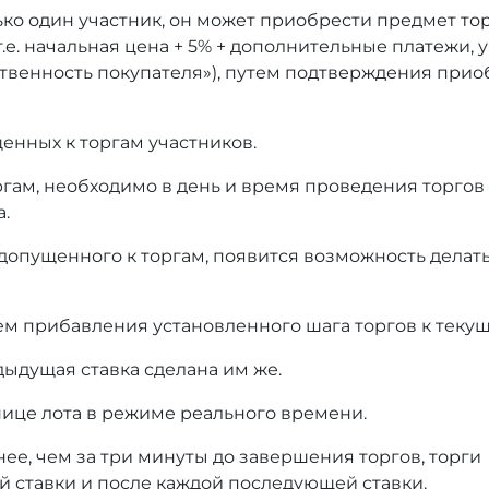
ько один участник, он может приобрести предмет то
т.е. начальная цена + 5% + дополнительные платежи,
тственность покупателя»), путем подтверждения при
енных к торгам участников.
оргам, необходимо в день и время проведения торгов
а.
 допущенного к торгам, появится возможность делать
ем прибавления установленного шага торгов к текущ
дыдущая ставка сделана им же.
нице лота в режиме реального времени.
нее, чем за три минуты до завершения торгов, торги
й ставки и после каждой последующей ставки.