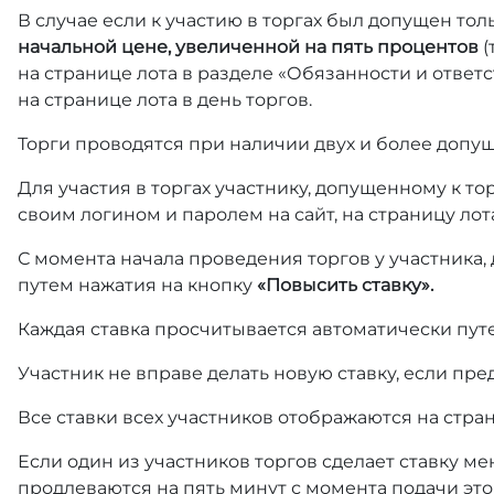
В случае если к участию в торгах был допущен тол
начальной цене, увеличенной на пять процентов
(
на странице лота в разделе «Обязанности и отве
на странице лота в день торгов.
Торги проводятся при наличии двух и более допущ
Для участия в торгах участнику, допущенному к т
своим логином и паролем на сайт, на страницу лот
С момента начала проведения торгов у участника,
путем нажатия на кнопку
«Повысить ставку».
Каждая ставка просчитывается автоматически пут
Участник не вправе делать новую ставку, если пре
Все ставки всех участников отображаются на стра
Если один из участников торгов сделает ставку ме
продлеваются на пять минут с момента подачи это