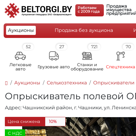
Продажа
Работаем
имущества
c 2009 года
предприяти
Аукционы
Продажа без аукциона
52
27
721
70
Легковые
Станки и
Грузовые авто
Спецтехника
авто
оборудование
Аукционы
Сельхозтехника
Опрыскиватели 
Опрыскиватель полевой ОП-
Адрес: Чашникский район, г. Чашники, ул. Ленинска
Цена снижена
10%
C НДС