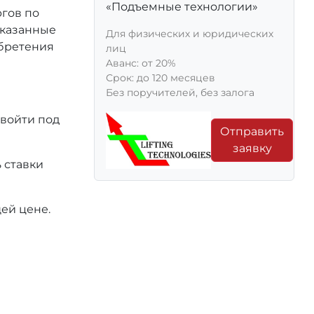
«Подъемные технологии»
ргов по
 указанные
Для физических и юридических
обретения
лиц
Aванс: от 20%
Срок: до 120 месяцев
Без поручителей, без залога
 войти под
Отправить
заявку
 ставки
ей цене.