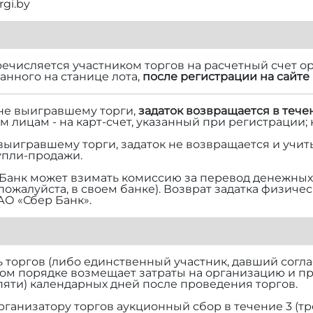
rgi.by
речисляется участником торгов на расчетный счет ор
нного на станице лота,
после регистрации на сайте 
 не выигравшему торги,
задаток возвращается в тече
м лицам - на карт-счет, указанный при регистрации;
 выигравшему торги, задаток не возвращается и учит
упли-продажи.
Банк может взимать комиссию за перевод денежных 
 пожалуйста, в своем банке). Возврат задатка физич
АО «Сбер Банк».
торгов (либо единственный участник, давший согласи
ом порядке возмещает затраты на организацию и п
(пяти) календарных дней после проведения торгов.
рганизатору торгов аукционный сбор в течение 3 (тр