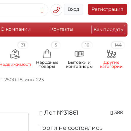
Вход
Регистрация
О компании
Контакты
Как продать
31
5
16
144
Народные
Бытовки и
Другие
Недвижимость
товары
контейнеры
категории
2500-18, инв. 223
Лот №31861
388
Торги не состоялись