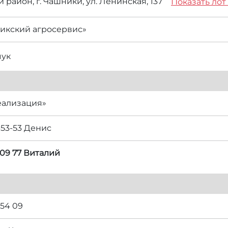
район, г. Чашники, ул. Ленинская, 137
Показать лот
икский агросервис»
чук
еализация»
-53-53 Денис
 09 77 Виталий
 54 09