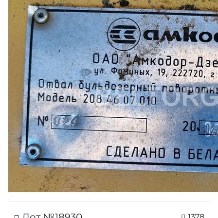
Лот №18930
1378