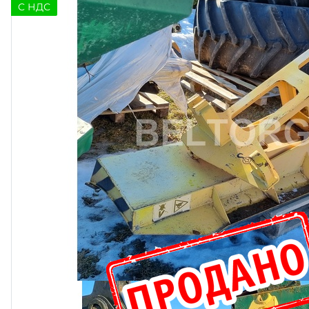
C НДС