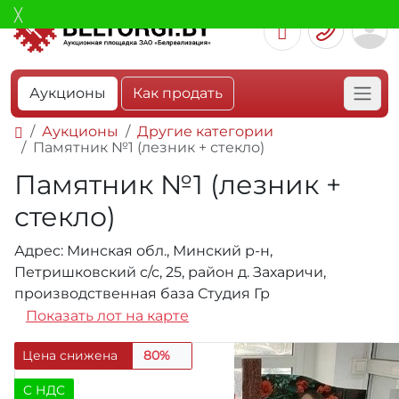
Аукционы
Как продать
Аукционы
Другие категории
Памятник №1 (лезник + стекло)
Памятник №1 (лезник +
стекло)
Адрес: Минская обл., Минский р-н,
Петришковский с/с, 25, район д. Захаричи,
производственная база Студия Гр
Показать лот на карте
Цена снижена
80%
C НДС