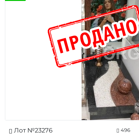
Лот №23276
496