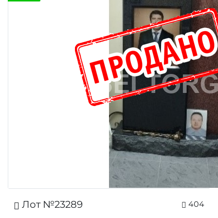
Лот №23289
404