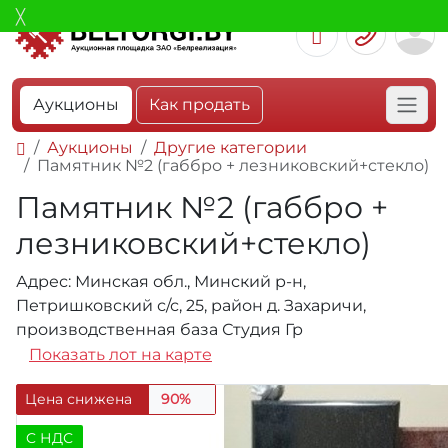
Аукционы
Как продать
Аукционы
Другие категории
Памятник №2 (габбро + лезниковский+стекло)
Памятник №2 (габбро +
лезниковский+стекло)
Адрес: Минская обл., Минский р-н,
Петришковский с/с, 25, район д. Захаричи,
производственная база Студия Гр
Показать лот на карте
Цена снижена
90%
C НДС