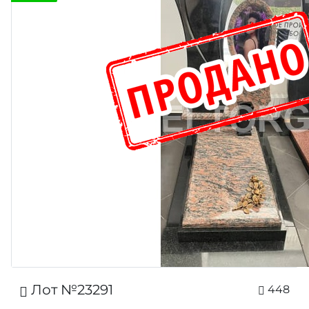
Лот №23291
448