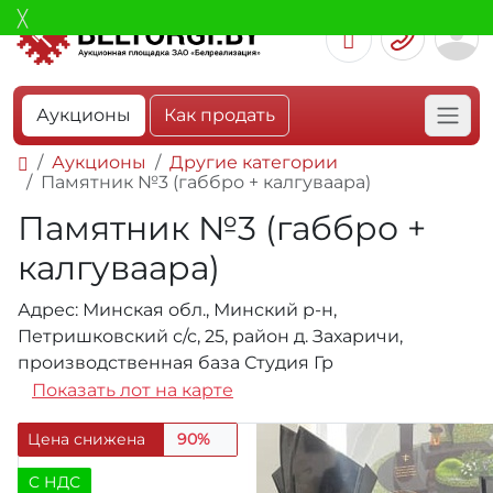
Аукционы
Как продать
Аукционы
Другие категории
Памятник №3 (габбро + калгуваара)
Памятник №3 (габбро +
калгуваара)
Адрес: Минская обл., Минский р-н,
Петришковский с/с, 25, район д. Захаричи,
производственная база Студия Гр
Показать лот на карте
Цена снижена
90%
C НДС