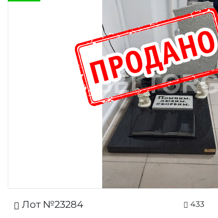
Лот №23284
433