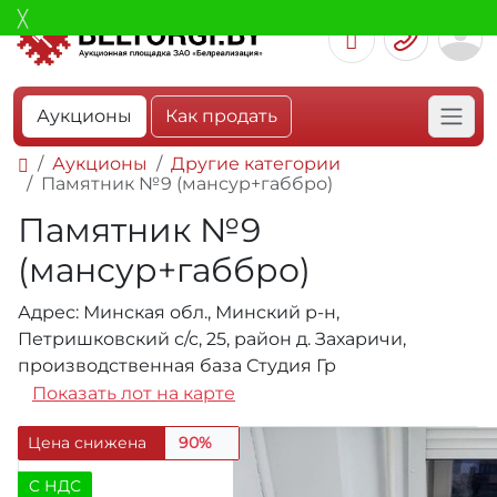
Аукционы
Как продать
Аукционы
Другие категории
Памятник №9 (мансур+габбро)
Памятник №9
(мансур+габбро)
Адрес: Минская обл., Минский р-н,
Петришковский с/с, 25, район д. Захаричи,
производственная база Студия Гр
Показать лот на карте
Цена снижена
90%
C НДС